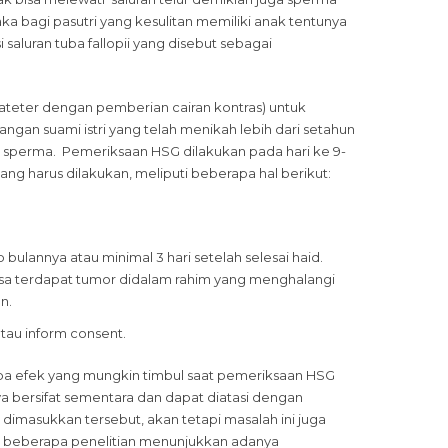
a bagi pasutri yang kesulitan memiliki anak tentunya
saluran tuba fallopii yang disebut sebagai
ateter dengan pemberian cairan kontras) untuk
sangan suami istri yang telah menikah lebih dari setahun
as sperma. Pemeriksaan HSG dilakukan pada hari ke 9-
ng harus dilakukan, meliputi beberapa hal berikut:
 bulannya atau minimal 3 hari setelah selesai haid.
isa terdapat tumor didalam rahim yang menghalangi
n.
tau inform consent.
pa efek yang mungkin timbul saat pemeriksaan HSG
anya bersifat sementara dan dapat diatasi dengan
n dimasukkan tersebut, akan tetapi masalah ini juga
pi beberapa penelitian menunjukkan adanya