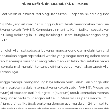
Hj. Ira Safitri, dr, Sp.Rad. (K), RI, M.Kes
Medis di Instalasi Radiologi: Konsultan Subspesialis Radiologi Inte
23): 12-14 yang artinya” Dan sungguh, Kami telah menciptakan manusia 
yang kokoh (RAHIM). Kemudian air mani itu Kami jadikan sesuatu yan
n tulang belulang, lalu tulang belulang itu Kami bungkus dengan da
baik”.
iaan oleh Allah swt sebagai ibu yang mengandung dan melahirkan ana
m merupakan organ reproduksi wanita yang sangat penting dalam pros
etapi beberapa pasangan yang telah menikah lebih dari setahun bah
kukan semaksimal mungkin tentunya diiringi doa dan yakin akan taqdir
ciptaan-Nya.
hingga mampu mengandung bayi selama berbulan-bulan hingga lahir ke
ian Kami letakkan ia dalam tempat yang kokoh yaitu (RAHIM)”. Proses
 (ovum) dilepaskan dari indung telur (ovarium) untuk kemudian memasuki s
atang untuk bertemu dengan sel telur. Masa ovulasi pada wanita umum
r 24 jam, artinya jika tidak bertemu dengan sperma dalam 24 jam sel t
b lain, yaitu adanya masalah telur berupa sumbatan sehingga ovum tid