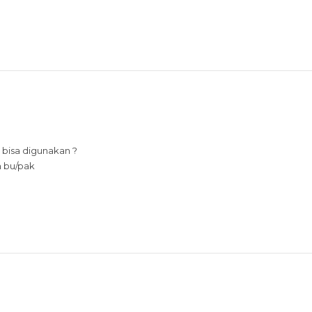
 bisa digunakan ?
h bu/pak