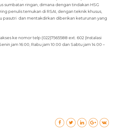
asus sumbatan ringan, dimana dengan tindakan HSG
ing penulis temukan di RSAI, dengan teknik khusus,
bu pasutri dan mentakdirkan diberikan keturunan yang
es ke nomor telp (022)7565588 ext. 602 (Instalasi
Senin jam 16:00, Rabu jam 10:00 dan Sabtu jam 14:00 –