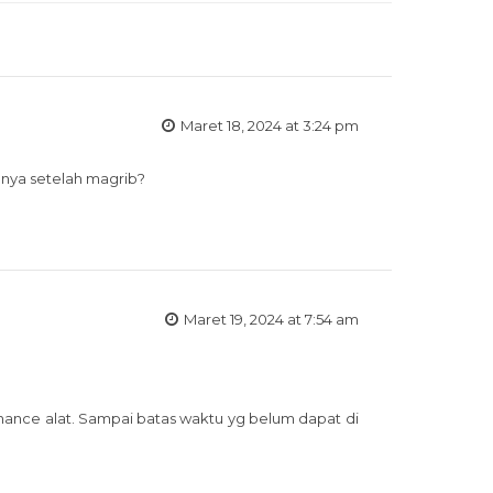
Maret 18, 2024 at 3:24 pm
lnya setelah magrib?
Maret 19, 2024 at 7:54 am
ance alat. Sampai batas waktu yg belum dapat di