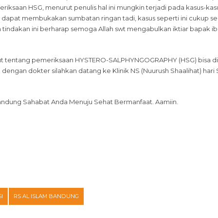
riksaan HSG, menurut penulis hal ini mungkin terjadi pada kasus-k
dapat membukakan sumbatan ringan tadi, kasus seperti ini cukup ser
tindakan ini berharap semoga Allah swt mengabulkan iktiar bapak i
njut tentang pemeriksaan HYSTERO-SALPHYNGOGRAPHY (HSG) bisa diaks
g dengan dokter silahkan datang ke Klinik NS (Nuurush Shaalihat) hari 
 Bandung Sahabat Anda Menuju Sehat Bermanfaat. Aamiin.
I
RS AL ISLAM BANDUNG