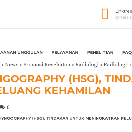
Linktre
@rsalis
AYANAN UNGGULAN
PELAYANAN
PENELITIAN
FAQ
News
Promosi Kesehatan
Radiologi
Radiologi I
GOGRAPHY (HSG), TIN
ELUANG KEHAMILAN
6
YNGOGRAPHY (HSG), TINDAKAN UNTUK MENINGKATKAN PEL