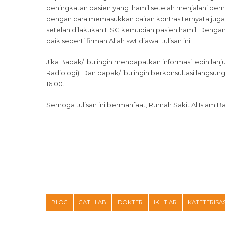
peningkatan pasien yang hamil setelah menjalani peme
dengan cara memasukkan cairan kontras ternyata juga 
setelah dilakukan HSG kemudian pasien hamil. Dengan 
baik seperti firman Allah swt diawal tulisan ini.
Jika Bapak/ Ibu ingin mendapatkan informasi lebih la
Radiologi). Dan bapak/ ibu ingin berkonsultasi langsun
16:00.
Semoga tulisan ini bermanfaat, Rumah Sakit Al Islam
BLOG
CATHLAB
DOKTER
IKHTIAR
KATETERISAS