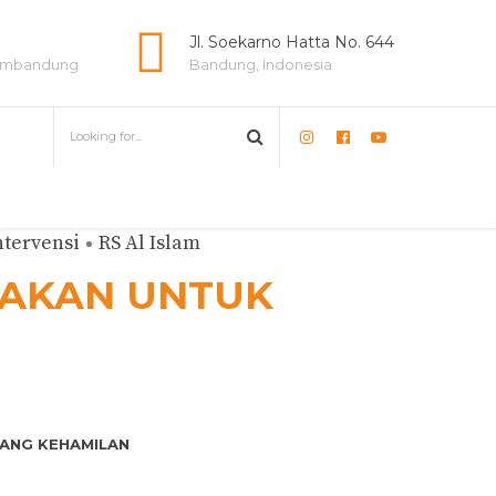
e
Jl. Soekarno Hatta No. 644
lambandung
Bandung, Indonesia
ntervensi
RS Al Islam
DAKAN UNTUK
UANG KEHAMILAN