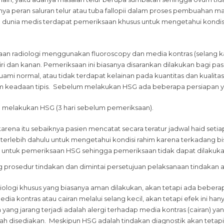
a peran saluran telur atau tuba fallopii dalam proses pembuahan mak
am dunia medis terdapat pemeriksaan khusus untuk mengetahui kondisi 
an radiologi menggunakan fluoroscopy dan media kontras (selang k
kiri dan kanan. Pemeriksaan ini biasanya disarankan dilakukan bagi pa
ami normal, atau tidak terdapat kelainan pada kuantitas dan kualit
lam keadaan tipis. Sebelum melakukan HSG ada beberapa persiapan ya
m melakukan HSG (3 hari sebelum pemeriksaan).
karena itu sebaiknya pasien mencatat secara teratur jadwal haid setiap
terlebih dahulu untuk mengetahui kondisi rahim karena terkadang b
n untuk pemeriksaan HSG sehingga pemeriksaan tidak dapat dilakuka
g prosedur tindakan dan dimintai persetujuan pelaksanaan tindakan a
ologi khusus yang biasanya aman dilakukan, akan tetapi ada bebera
edia kontras atau cairan melalui selang kecil, akan tetapi efek ini h
 yang jarang terjadi adalah alergi terhadap media kontras (cairan) ya
ah disediakan. Meskipun HSG adalah tindakan diagnostik akan teta