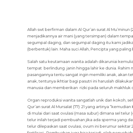
Staf 
Allah swt berfirman dalam Al Qur’an surat Al Mu’minun (
menjadikannya air mani (yang tersimpan) dalam tempat 
segumpal daging, dan segumpal daging itu kami jadika
(berbentuk) lain. Maha suci Allah, Pencipta yang paling 
Salah satu keutamaan wanita adalah dikaruniai kemul
tempat berlindung janin hingga lahir ke dunia. Rahi
pasangannya tentu sangat ingin memiliki anak, akan t
anak, tentunya ikhtiar bagi pasutri ini haruslah dila
manusia dan memberikan rizki pada seluruh makhluk 
Organ reproduksi wanita sangatlah unik dan kokoh, se
Qur’an surat Al Mursalat (77): 21 yang artinya “kemud
di mulai dari saat ovulasi (masa subur) dimana sel telur
telur inilah terjadi pembuahan jika ada sperma yang d
telur dilepaskan saat ovulasi, ovum ini berumur sekita
fertilisasi. Pembuahan juga bisa terjadi oleh penyeba