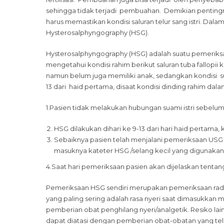
sehingga tidak terjadi pembuahan. Demikian pentingny
harus memastikan kondisi saluran telur sang istri. Dal
Hysterosalphyngography (HSG).
Hysterosalphyngography (HSG) adalah suatu pemeriksa
mengetahui kondisi rahim berikut saluran tuba fallopii 
namun belum juga memiliki anak, sedangkan kondisi su
13 dari haid pertama, disaat kondisi dinding rahim da
1.Pasien tidak melakukan hubungan suami istri sebelu
HSG dilakukan dihari ke 9-13 dari hari haid pertama, 
Sebaiknya pasien telah menjalani pemeriksaan USG 
masuknya kateter HSG /selang kecil yang digunaka
4.Saat hari pemeriksaan pasien akan dijelaskan tentan
Pemeriksaan HSG sendiri merupakan pemeriksaan radi
yang paling sering adalah rasa nyeri saat dimasukkan m
pemberian obat penghilang nyeri/analgetik. Resiko lain
dapat diatasi dengan pemberian obat-obatan yang tel