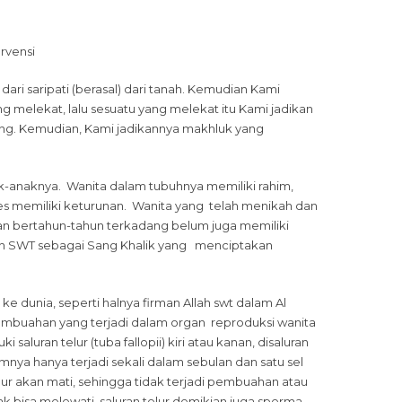
rvensi
dari saripati (berasal) dari tanah. Kemudian Kami
g melekat, lalu sesuatu yang melekat itu Kami jadikan
ging. Kemudian, Kami jadikannya makhluk yang
k-anaknya. Wanita dalam tubuhnya memiliki rahim,
es memiliki keturunan. Wanita yang telah menikah dan
kan bertahun-tahun terkadang belum juga memiliki
 Allah SWT sebagai Sang Khalik yang menciptakan
 dunia, seperti halnya firman Allah swt dalam Al
 pembuahan yang terjadi dalam organ reproduksi wanita
aluran telur (tuba fallopii) kiri atau kanan, disaluran
nya hanya terjadi sekali dalam sebulan dan satu sel
elur akan mati, sehingga tidak terjadi pembuahan atau
ak bisa melewati saluran telur demikian juga sperma