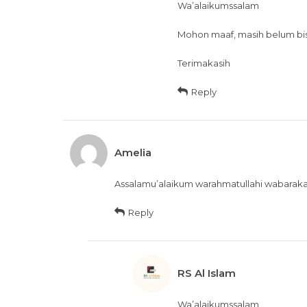
Wa’alaikumssalam
Mohon maaf, masih belum bis
Terimakasih
Reply
Amelia
Assalamu’alaikum warahmatullahi wabarakatu
Reply
RS Al Islam
Wa’alaikumssalam