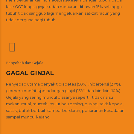
mempertahankan homeostasis/keseimbangan tubuh. pada
fase GGT fungsi ginjal sudah menurun dibawah 15% sehingga
tubuh tidak sanggup lagi mengeluarkan zat-zat racun yang
tidak berguna bagi tubuh.
Penyebab dan Gejala
GAGAL GINJAL
Penyebab utama penyakit diabetes (50%), hipertensi (27%),
glomerulonefritis/peradangan ginjal (13%) dan lain-lain (10%).
Gejala yang sering muncul biasanya seperti : tidak nafsu
makan, mual, muntah, mulut bau pesing, pusing, sakit kepala,
sesak, batuh berbuih sampai berdarah, penurunan kesadaran
sampai muncul kejang.