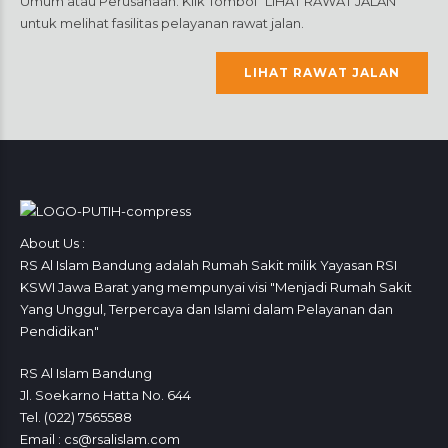
Umum atau Perusahaan. Klik Tombol “LIHAT RAWAT JALAN”
untuk melihat fasilitas pelayanan rawat jalan.
LIHAT RAWAT JALAN
About Us :
RS Al Islam Bandung adalah Rumah Sakit milik Yayasan RSI
KSWI Jawa Barat yang mempunyai visi "Menjadi Rumah Sakit
Yang Unggul, Terpercaya dan Islami dalam Pelayanan dan
Pendidikan"
RS Al Islam Bandung
Jl. Soekarno Hatta No. 644
Tel. (022) 7565588
Email : cs@rsalislam.com