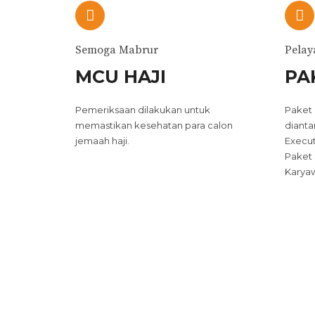
Semoga Mabrur
Pela
MCU HAJI
PA
Pemeriksaan dilakukan untuk
Paket 
memastikan kesehatan para calon
dianta
jemaah haji.
Execut
Paket 
Karyaw