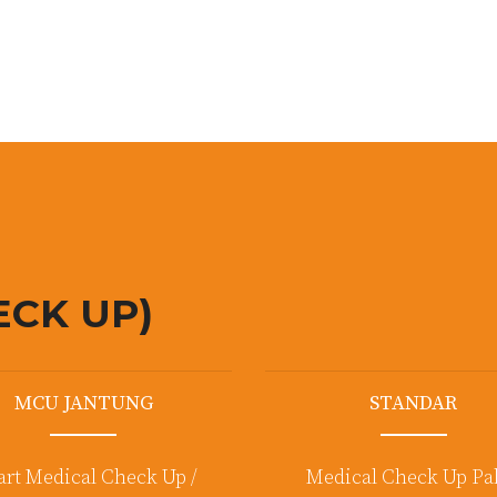
ECK UP)
MCU JANTUNG
STANDAR
rt Medical Check Up /
Medical Check Up Pa