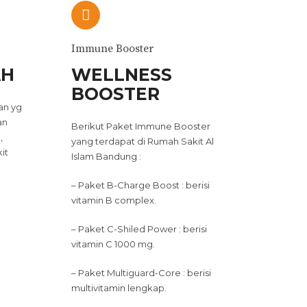
Immune Booster
AH
WELLNESS
BOOSTER
an yg
an
Berikut Paket Immune Booster
,
yang terdapat di Rumah Sakit Al
it
Islam Bandung :
– Paket B-Charge Boost : berisi
vitamin B complex.
– Paket C-Shiled Power : berisi
vitamin C 1000 mg.
– Paket Multiguard-Core : berisi
multivitamin lengkap.