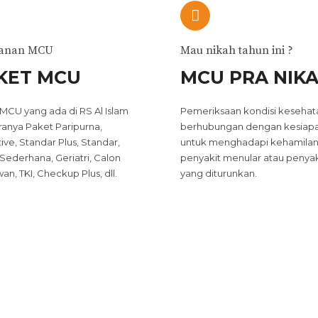
yanan MCU
Mau nikah tahun ini ?
KET MCU
MCU PRA NIK
MCU yang ada di RS Al Islam
Pemeriksaan kondisi kesehat
ranya Paket Paripurna,
berhubungan dengan kesiap
ive, Standar Plus, Standar,
untuk menghadapi kehamilan
Sederhana, Geriatri, Calon
penyakit menular atau penyak
an, TKI, Checkup Plus, dll.
yang diturunkan.