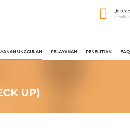
Linktre
@rsalis
AYANAN UNGGULAN
PELAYANAN
PENELITIAN
FAQ
ECK UP)