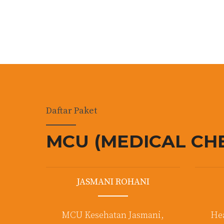
Daftar Paket
MCU (MEDICAL CH
JASMANI ROHANI
MCU Kesehatan Jasmani,
Hea