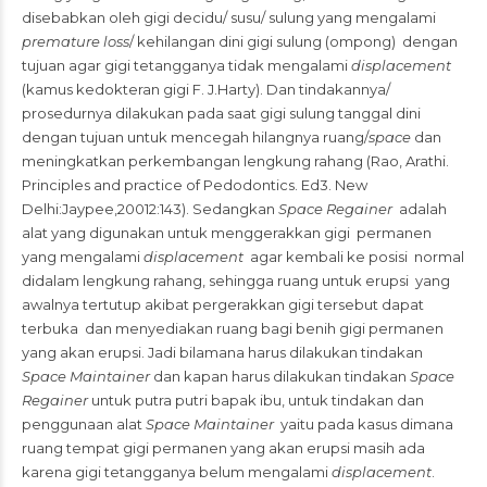
disebabkan oleh gigi decidu/ susu/ sulung yang mengalami
premature loss
/ kehilangan dini gigi sulung (ompong) dengan
tujuan agar gigi tetangganya tidak mengalami
displacement
(kamus kedokteran gigi F. J.Harty). Dan tindakannya/
prosedurnya dilakukan pada saat gigi sulung tanggal dini
dengan tujuan untuk mencegah hilangnya ruang/
space
dan
meningkatkan perkembangan lengkung rahang (Rao, Arathi.
Principles and practice of Pedodontics. Ed3. New
Delhi:Jaypee,20012:143). Sedangkan
Space Regainer
adalah
alat yang digunakan untuk menggerakkan gigi permanen
yang mengalami
displacement
agar kembali ke posisi normal
didalam lengkung rahang, sehingga ruang untuk erupsi yang
awalnya tertutup akibat pergerakkan gigi tersebut dapat
terbuka dan menyediakan ruang bagi benih gigi permanen
yang akan erupsi. Jadi bilamana harus dilakukan tindakan
Space Maintainer
dan kapan harus dilakukan tindakan
Space
Regainer
untuk putra putri bapak ibu, untuk tindakan dan
penggunaan alat
Space Maintainer
yaitu pada kasus dimana
ruang tempat gigi permanen yang akan erupsi masih ada
karena gigi tetangganya belum mengalami
displacement
.