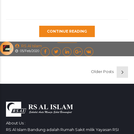
CONTINUE READING
RS Al Islam
05/Feb/2020
Older Posts
About Us :
RS Al Islam Bandung adalah Rumah Sakit milik Yayasan RSI