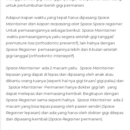
untuk pertumbuhan benih gigi permanen.
Adapun kapan waktu yang tepat harus dipasang
Space
Maintainer dan kapan terpasang alat Space Space regainer.
Untuk pemasangannya sebagai berikut:
Space Maintainer
waktu pemasangannya yaitu segera setelah gigi tanggal/
premature loss
(
orthodontic preventif
), lain halnya dengan
Space Regainer
pemasangannya lebih dari 6 bulan setelah
gigi tanggal (
orthodontic Intersepti
f).
Space Maintainer
ada 2 macam yaitu
Space Maintainer
lepasan yang dapat di lepas dan dipasang oleh anak atau
dibantu orang tuanya (seperti hal nya gigi tiruan/ gigi palsu) dan
Space Maintainer
Permanen hanya dokter gigi lah yang
dapat melepas dan memasang kembali. Begitupun dengan
Space Regainer
sama seperti halnya
Space Maintainer
ada 2
macam yang bisa lepas pasang oleh pasien sendiri (
Space
Regainer
lepasan) dan ada yang harus oleh dokter gigi dilepas
dan dipasang kembali (
Space Regainer
permanen).