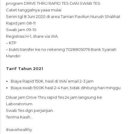
program DRIVE THRU RAPID TES DAN SWAB TES.
Catet tanggalnya yaaa mulai
Senin tgl 8 Juni 2020 di area Taman Paviliun Nurush Shalihat
Rapid jam 08-11
Swab jam 09-10
Registrasi H-1, share via WA
– KTP
– bukti transfer ke no rekening 7028805076 Bank Syariah
Mandiri
Tarif Tahun 2021
Biaya Rapid 150K, hasil di WA/ email 2-3 jam
Biaya swab 900K hasil 2-4 hari, tidak dihitung hari minggu
Diluar jam Drive Thru rapid Tes 24 jam langsung ke
Laboratorium.
Swab Tes dgn perjanjian.
Terima Kasih…
#savehealthy