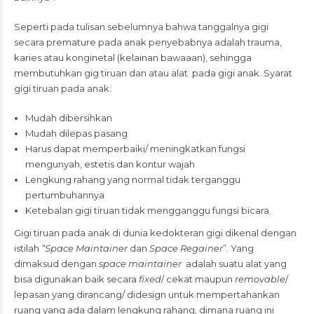
Seperti pada tulisan sebelumnya bahwa tanggalnya gigi
secara premature pada anak penyebabnya adalah trauma,
karies atau konginetal (kelainan bawaaan), sehingga
membutuhkan gig tiruan dan atau alat pada gigi anak. Syarat
gigi tiruan pada anak:
Mudah dibersihkan
Mudah dilepas pasang
Harus dapat memperbaiki/ meningkatkan fungsi
mengunyah, estetis dan kontur wajah
Lengkung rahang yang normal tidak terganggu
pertumbuhannya
Ketebalan gigi tiruan tidak mengganggu fungsi bicara.
Gigi tiruan pada anak di dunia kedokteran gigi dikenal dengan
istilah
“Space Maintainer
dan
Space Regainer
”. Yang
dimaksud dengan
space maintainer
adalah suatu alat yang
bisa digunakan baik secara
fixed
/ cekat maupun
removable
/
lepasan yang dirancang/ didesign untuk mempertahankan
ruang yang ada dalam lengkung rahang, dimana ruang ini