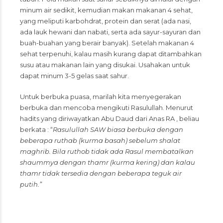
minum air sedikit, kemudian makan makanan 4 sehat,
yang meliputi karbohdrat, protein dan serat (ada nasi,
ada lauk hewani dan nabati, serta ada sayur-sayuran dan
buah-buahan yang berair banyak). Setelah makanan 4
sehat terpenuhi, kalau masih kurang dapat ditambahkan
susu atau makanan lain yang disukai. Usahakan untuk
dapat minum 3-5 gelas saat sahur.
Untuk berbuka puasa, marilah kita menyegerakan
berbuka dan mencoba mengikuti Rasulullah. Menurut
hadits yang diriwayatkan Abu Daud dari Anas RA , beliau
berkata : “
Rasulullah SAW biasa berbuka dengan
beberapa ruthab (kurma basah) sebelum shalat
maghrib. Bila ruthob tidak ada Rasul membatalkan
shaummya dengan thamr (kurma kering) dan kalau
thamr tidak tersedia dengan beberapa teguk air
putih.”