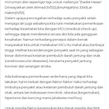
minuman dan sepertiga lagi untuk nafasnya.
”(hadist Hasan:
Diriwayatkan oleh Ahmad (IV/132),IbnuMajah(no.3349),al-
Hakim(IV/121).
Dalam upaya pencegahan terhadap suatu penyakit selain
menjaga diri juga sebaiknya kita rutin melakukan pemeriksaan
terhadap kesehatan kita dengan MCU (medical check up)
sehingga dapat mendeteksi secara dini bila ada gangguan
kesahatan. Namun terkadang persepsi dalam benak
masyarakat kita untuk melakukan MCU itu mahal atau berbiaya
tinggi. Melihat kecenderungan penyakit saat ini yang sebagian
besar didominasi kelainan pembuluh darah jantung dan otak
(
cerebrovascular deseases
), terutama penyakit jantung
koroner dan serangan stroke.
Ada beberapa pemeriksaan sederhana yang dapat kita
lakukan, hal ini terkait dengan faktor-faktor risiko terhadap
timbulnya penyakit atau kelainan pembuluh darah jantung dan
otak, antara lain kebiasaan merokok, obesitas (kegemukan),
hipertensi dan kencing manis (
diabetes mellitus).
Untuk menilai faktor kegemukan kita dapat menilai dari BMI