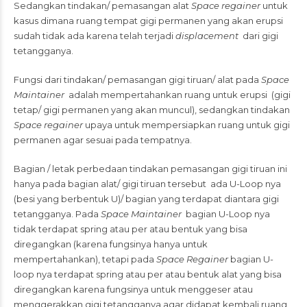
Sedangkan tindakan/ pemasangan alat
Space regainer
untuk
kasus dimana ruang tempat gigi permanen yang akan erupsi
sudah tidak ada karena telah terjadi
displacement
dari gigi
tetangganya.
Fungsi dari tindakan/ pemasangan gigi tiruan/ alat pada
Space
Maintainer
adalah mempertahankan ruang untuk erupsi (gigi
tetap/ gigi permanen yang akan muncul), sedangkan tindakan
Space regainer
upaya untuk mempersiapkan ruang untuk gigi
permanen agar sesuai pada tempatnya.
Bagian / letak perbedaan tindakan pemasangan gigi tiruan ini
hanya pada bagian alat/ gigi tiruan tersebut ada U-Loop nya
(besi yang berbentuk U)/ bagian yang terdapat diantara gigi
tetangganya. Pada
Space Maintainer
bagian U-Loop nya
tidak terdapat spring atau per atau bentuk yang bisa
diregangkan (karena fungsinya hanya untuk
mempertahankan), tetapi pada
Space Regainer
bagian U-
loop nya terdapat spring atau per atau bentuk alat yang bisa
diregangkan karena fungsinya untuk menggeser atau
menggerakkan gigi tetangganya agar didapat kembali ruang