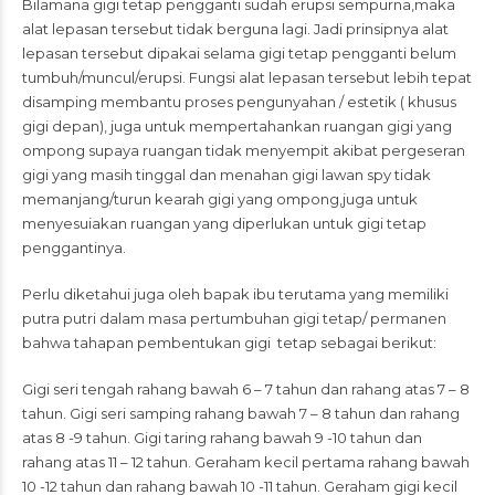
Bilamana gigi tetap pengganti sudah erupsi sempurna,maka
alat lepasan tersebut tidak berguna lagi. Jadi prinsipnya alat
lepasan tersebut dipakai selama gigi tetap pengganti belum
tumbuh/muncul/erupsi. Fungsi alat lepasan tersebut lebih tepat
disamping membantu proses pengunyahan / estetik ( khusus
gigi depan), juga untuk mempertahankan ruangan gigi yang
ompong supaya ruangan tidak menyempit akibat pergeseran
gigi yang masih tinggal dan menahan gigi lawan spy tidak
memanjang/turun kearah gigi yang ompong,juga untuk
menyesuiakan ruangan yang diperlukan untuk gigi tetap
penggantinya.
Perlu diketahui juga oleh bapak ibu terutama yang memiliki
putra putri dalam masa pertumbuhan gigi tetap/ permanen
bahwa tahapan pembentukan gigi tetap sebagai berikut:
Gigi seri tengah rahang bawah 6 – 7 tahun dan rahang atas 7 – 8
tahun. Gigi seri samping rahang bawah 7 – 8 tahun dan rahang
atas 8 -9 tahun. Gigi taring rahang bawah 9 -10 tahun dan
rahang atas 11 – 12 tahun. Geraham kecil pertama rahang bawah
10 -12 tahun dan rahang bawah 10 -11 tahun. Geraham gigi kecil