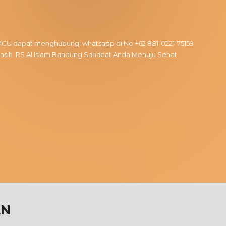
n MCU dapat menghubungi whatsapp di No
+62 881-0221-75159
akasih. RS Al Islam Bandung Sahabat Anda Menuju Sehat
AN