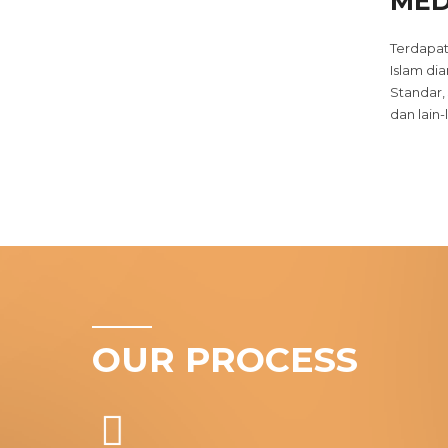
MED
Terdapat
Islam di
Standar,
dan lain-l
OUR PROCESS