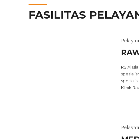
FASILITAS PELAY
Pelaya
RAW
RS Al Isl
spesialis
spesialis
Klinik R
Pelaya