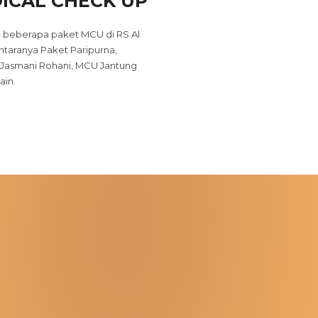
ICAL CHECK UP
 beberapa paket MCU di RS Al
antaranya Paket Paripurna,
 Jasmani Rohani, MCU Jantung
ain.