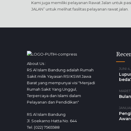
Kami juga memiliki pelayanan Rawat Jalan untuk pa
JALAN” untuk melihat fasilitas pelayanan rawat jalan.
Recen
About Us :
JUNI 4,
RS Al Islam Bandung adalah Rumah
Lupus
Sakit milik Yayasan RSI KSWI Jawa
beda
Barat yang mempunyai visi "Menjadi
Rumah Sakit Yang Unggul,
MARET 
Terpercaya dan Islami dalam
Bulan
Pelayanan dan Pendidikan"
JANUAR
Peng
RS Al Islam Bandung
Awar
Jl. Soekarno Hatta No. 644
Tel. (022) 7565588