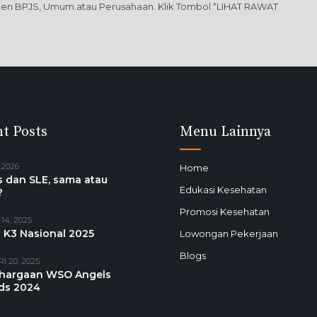
sien BPJS, Umum atau Perusahaan. Klik Tombol “LIHAT RAWAT
t Posts
Menu Lainnya
 2026
Home
 dan SLE, sama atau
Edukasi Kesehatan
?
Promosi Kesehatan
14, 2025
 K3 Nasional 2025
Lowongan Pekerjaan
Blogs
I 20, 2025
hargaan WSO Angels
ds 2024