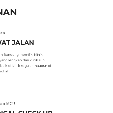
ANAN
nan
AT JALAN
am Bandung memiliki Klinik
 yang lengkap dan klinik sub
, baik di klinik regular maupun di
audhah.
nan MCU