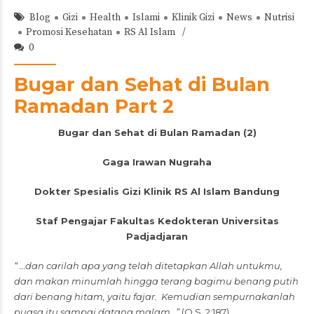
Blog
Gizi
Health
Islami
Klinik Gizi
News
Nutrisi
Promosi Kesehatan
RS Al Islam
0
Bugar dan Sehat di Bulan
Ramadan Part 2
Bugar dan Sehat di Bulan Ramadan (2)
Gaga Irawan Nugraha
Dokter Spesialis Gizi Klinik RS Al Islam Bandung
Staf Pengajar Fakultas Kedokteran Universitas
Padjadjaran
“ …dan carilah apa yang telah ditetapkan Allah untukmu,
dan makan minumlah hingga terang bagimu benang putih
dari benang hitam, yaitu fajar. Kemudian sempurnakanlah
puasa itu sampai datang malam…”
(Q.S. 2:187)