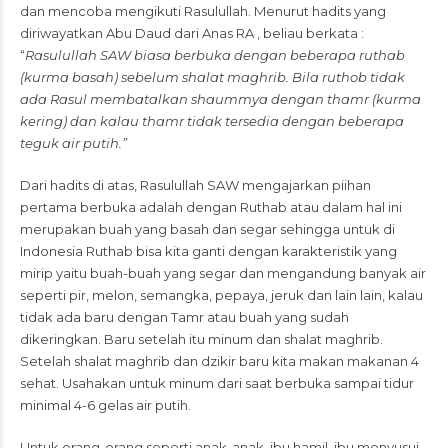
dan mencoba mengikuti Rasulullah. Menurut hadits yang
diriwayatkan Abu Daud dari Anas RA , beliau berkata :
“
Rasulullah SAW biasa berbuka dengan beberapa ruthab
(kurma basah) sebelum shalat maghrib. Bila ruthob tidak
ada Rasul membatalkan shaummya dengan thamr (kurma
kering) dan kalau thamr tidak tersedia dengan beberapa
teguk air putih.”
Dari hadits di atas, Rasulullah SAW mengajarkan piihan
pertama berbuka adalah dengan Ruthab atau dalam hal ini
merupakan buah yang basah dan segar sehingga untuk di
Indonesia Ruthab bisa kita ganti dengan karakteristik yang
mirip yaitu buah-buah yang segar dan mengandung banyak air
seperti pir, melon, semangka, pepaya, jeruk dan lain lain, kalau
tidak ada baru dengan Tamr atau buah yang sudah
dikeringkan. Baru setelah itu minum dan shalat maghrib.
Setelah shalat maghrib dan dzikir baru kita makan makanan 4
sehat. Usahakan untuk minum dari saat berbuka sampai tidur
minimal 4-6 gelas air putih.
Untuk orang-orang seperti anak-anak, ibu hamil, ibu menyusui,