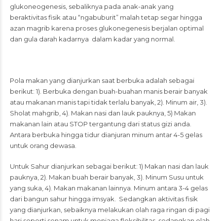
glukoneogenesis, sebaliknya pada anak-anak yang
beraktivitas fisik atau “ngabuburit” malah tetap segar hingga
azan magrib karena proses glukonegenesis berjalan optimal
dan gula darah kadarnya dalam kadar yang normal.
Pola makan yang dianjurkan saat berbuka adalah sebagai
berikut: 1). Berbuka dengan buah-buahan manis berair banyak
atau makanan manis tapi tidak terlalu banyak, 2). Minum air, 3).
Sholat mahgrib, 4). Makan nasi dan lauk pauknya, 5) Makan
makanan lain atau STOP tergantung dari status gizi anda.
Antara berbuka hingga tidur dianjuran minum antar 4-5 gelas
untuk orang dewasa.
Untuk Sahur dianjurkan sebagai berikut: 1) Makan nasi dan lauk
pauknya, 2). Makan buah berair banyak, 3). Minum Susu untuk
yang suka, 4). Makan makanan lainnya. Minum antara 3-4 gelas
dari bangun sahur hingga imsyak. Sedangkan aktivitas fisik
yang dianjurkan, sebaiknya melakukan olah raga ringan di pagi
hari seperti senam untuk menjaga fleksibilitas, sedangkan olah