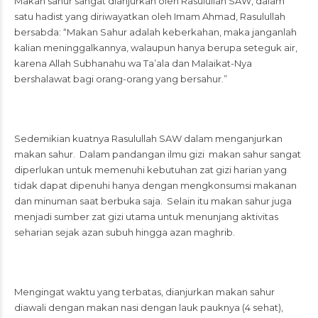
Makan sahur sangat dianjurkan oleh Rasulullah SAW, dalam
satu hadist yang diriwayatkan oleh Imam Ahmad, Rasulullah
bersabda: “Makan Sahur adalah keberkahan, maka janganlah
kalian meninggalkannya, walaupun hanya berupa seteguk air,
karena Allah Subhanahu wa Ta’ala dan Malaikat-Nya
bershalawat bagi orang-orang yang bersahur.”
Sedemikian kuatnya Rasulullah SAW dalam menganjurkan
makan sahur. Dalam pandangan ilmu gizi makan sahur sangat
diperlukan untuk memenuhi kebutuhan zat gizi harian yang
tidak dapat dipenuhi hanya dengan mengkonsumsi makanan
dan minuman saat berbuka saja. Selain itu makan sahur juga
menjadi sumber zat gizi utama untuk menunjang aktivitas
seharian sejak azan subuh hingga azan maghrib.
Mengingat waktu yang terbatas, dianjurkan makan sahur
diawali dengan makan nasi dengan lauk pauknya (4 sehat),