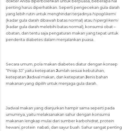
dokter Anda diperbolehkan untuk berpuasa, beberapa hal
penting harus diperhatikan. Seperti pengecekan gula darah
yang lebih rutin untuk menghindari terjadinya
hipoglikemi
(kadar gula darah dibawah batas normal) atau
hiperglikemi
(kadar gula darah melebihi batas normal), konsumsi obat –
obatan, dan tentu saja pengaturan makan yang tepat untuk
penderita diabetes dalam menjalankan puasa.
Secara umum, pola makan diabetes diatur dengan konsep
“Prisip 3J” yaitu ketepatan
J
umlah sesuai kebutuhan,
ketepatan
J
adwal makan, dan ketepatan
J
enis bahan
makanan yang dipilih untuk menjaga gula darah.
Jadwal makan yang dianjurkan hampir sama seperti pada
umumnya, yaitu melaksanakan sahur dengan konsumsi
makanan lengkap mulai dari sumber karbohidrat, protein
hewani, protein nabati, dan sayur buah. Sahur sangat penting