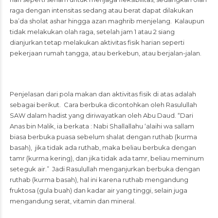
raga dengan intensitas sedang atau berat dapat dilakukan
ba’da sholat ashar hingga azan maghrib menjelang. Kalaupun
tidak melakukan olah raga, setelah jam 1 atau 2 siang
dianjurkan tetap melakukan aktivitas fisik harian seperti
pekerjaan rumah tangga, atau berkebun, atau berjalan-jalan.
Penjelasan dari pola makan dan aktivitas fisik di atas adalah
sebagai berikut. Cara berbuka dicontohkan oleh Rasulullah
SAW dalam hadist yang diriwayatkan oleh Abu Daud. “Dari
Anas bin Malik, ia berkata : Nabi Shallallahu ‘alaihi wa sallam
biasa berbuka puasa sebelum shalat dengan ruthab (kurma
basah), jika tidak ada ruthab, maka beliau berbuka dengan
tamr (kurma kering), dan jika tidak ada tamr, beliau meminum
seteguk air.” Jadi Rasulullah menganjurkan berbuka dengan
ruthab (kurma basah), hal ini karena ruthab mengandung
fruktosa (gula buah) dan kadar air yang tinggi, selain juga
mengandung serat, vitamin dan mineral.