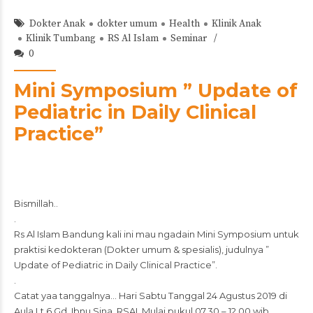
Dokter Anak
dokter umum
Health
Klinik Anak
Klinik Tumbang
RS Al Islam
Seminar
0
Mini Symposium ” Update of
Pediatric in Daily Clinical
Practice”
Bismillah..
.
Rs Al Islam Bandung kali ini mau ngadain Mini Symposium untuk
praktisi kedokteran (Dokter umum & spesialis), judulnya ”
Update of Pediatric in Daily Clinical Practice”.
.
Catat yaa tanggalnya… Hari Sabtu Tanggal 24 Agustus 2019 di
Aula Lt.6 Gd. Ibnu Sina, RSAI. Mulai pukul 07.30 – 12.00 wib.