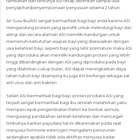
tambahan dan tentunya ASI tetap diberikan sampai usia
penyapihan/penyempurnaan penyusuan selama 2 tahun.
Air Susu Ibu/ASI sangat bermanfaat bagi bayi anda karena ASI
mengandung protein yang spesifik untuk melindungi bayi dari
alergi dan secara alamiah ASI memiliki kandungan untuk
memenuhi kebutuhan asupan bayi yang disesuaikan dengan
usia kelahiran bayi, seperti bayi yang lahir premature maka ASI
yang diproduksi akan memiliki kandungan protein yang lebih
tinggi dibandingkan dengan ASI yang diproduksi pada bayi
yang dilahirkan cukup bulan, ASI dapat meningkatkan daya
tahan tubuh bayi disamping itu juga ASI berfungsi sebagai zat
anti virus dan anti bakteri.
Selain ASI bermanfaat bagi bayi, proses produksi ASI yang
terjadi sangat bermanfaat bagi ibu setelah melahirkan yaitu
mempercepat pengembalian Rahim ke bentuk semula,
mengurangi perdarahan setelah kelahiran dan mencegah
timbulnya kanker payudara hal ini dikarenakan pada saat
menyusui hormone esterogen mengalami penurunan
sedangkan apabila tidak ada aktifitas menyusui kadar