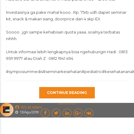
.
Investasinya ga pake mahal kooo…Rp. 75rb udh dapet seminar
kit, snack & makan siang, doorprice dan 4 skp IDI.
.
Soooo…jgn sampe kehabisan quota yaaa..soalnya terbatas
nihhh.
.
Untuk informasi lebih lengkapnya bisa ngehubungin Hadi : 0813
9511 9977 atau Diah Z : 0812 1941 494
.
#
symposiummedis
#seminarkesehatan#pediatric#kesehatanana
CONTINUE READING
RS Al Islam
13/Agu/2019