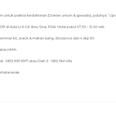
 untuk praktisi kedokteran (Dokter umum & spesialis), judulnya ” Update
 di Aula Lt.6 Gd. Ibnu Sina, RSAI. Mulai pukul 07.30 – 12.00 wib.
minar kit, snack & makan siang, doorprice dan 4 skp IDI.
tas nihhh.
: 0813 9511 9977 atau Diah Z : 0812 1941 494
ehatananak