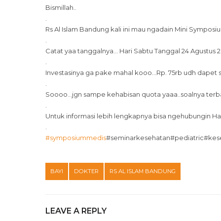
Bismillah..
.
Rs Al Islam Bandung kali ini mau ngadain Mini Symposium
.
Catat yaa tanggalnya… Hari Sabtu Tanggal 24 Agustus 2019
.
Investasinya ga pake mahal kooo…Rp. 75rb udh dapet se
.
Soooo…jgn sampe kehabisan quota yaaa..soalnya terba
.
Untuk informasi lebih lengkapnya bisa ngehubungin Hadi 
.
#
symposiummedis
#seminarkesehatan#pediatric#kes
BAYI
DOKTER
RS AL ISLAM BANDUNG
LEAVE A REPLY