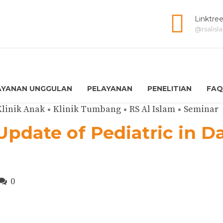
Linktre
@rsalis
AYANAN UNGGULAN
PELAYANAN
PENELITIAN
FAQ
Klinik Anak
Klinik Tumbang
RS Al Islam
Seminar
date of Pediatric in Dai
0