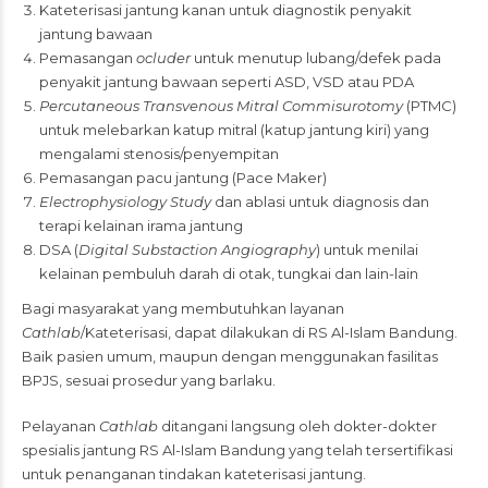
Kateterisasi jantung kanan untuk diagnostik penyakit
jantung bawaan
Pemasangan
ocluder
untuk menutup lubang/defek pada
penyakit jantung bawaan seperti ASD, VSD atau PDA
Percutaneous Transvenous Mitral Commisurotomy
(PTMC)
untuk melebarkan katup mitral (katup jantung kiri) yang
mengalami stenosis/penyempitan
Pemasangan pacu jantung (Pace Maker)
Electrophysiology Study
dan ablasi untuk diagnosis dan
terapi kelainan irama jantung
DSA (
Digital Substaction Angiography
) untuk menilai
kelainan pembuluh darah di otak, tungkai dan lain-lain
Bagi masyarakat yang membutuhkan layanan
Cathlab
/Kateterisasi, dapat dilakukan di RS Al-Islam Bandung.
Baik pasien umum, maupun dengan menggunakan fasilitas
BPJS, sesuai prosedur yang barlaku.
Pelayanan
Cathlab
ditangani langsung oleh dokter-dokter
spesialis jantung RS Al-Islam Bandung yang telah tersertifikasi
untuk penanganan tindakan kateterisasi jantung.