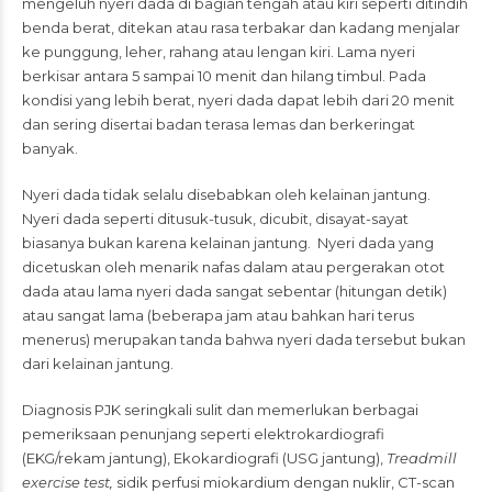
mengeluh nyeri dada di bagian tengah atau kiri seperti ditindih
benda berat, ditekan atau rasa terbakar dan kadang menjalar
ke punggung, leher, rahang atau lengan kiri. Lama nyeri
berkisar antara 5 sampai 10 menit dan hilang timbul. Pada
kondisi yang lebih berat, nyeri dada dapat lebih dari 20 menit
dan sering disertai badan terasa lemas dan berkeringat
banyak.
Nyeri dada tidak selalu disebabkan oleh kelainan jantung.
Nyeri dada seperti ditusuk-tusuk, dicubit, disayat-sayat
biasanya bukan karena kelainan jantung. Nyeri dada yang
dicetuskan oleh menarik nafas dalam atau pergerakan otot
dada atau lama nyeri dada sangat sebentar (hitungan detik)
atau sangat lama (beberapa jam atau bahkan hari terus
menerus) merupakan tanda bahwa nyeri dada tersebut bukan
dari kelainan jantung.
Diagnosis PJK seringkali sulit dan memerlukan berbagai
pemeriksaan penunjang seperti elektrokardiografi
(EKG/rekam jantung), Ekokardiografi (USG jantung),
Treadmill
exercise test,
sidik perfusi miokardium dengan nuklir, CT-scan