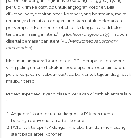
pasien PJK dengan tingkat risiko sedang – tinggi saja yang
perlu dikirim ke
cathlab
untuk angiografi koroner. Bila
dijumpai penyempitan arteri koroner yang bermakna, maka
umumnya dilanjutkan dengan tindakan untuk melebarkan
penyempitan koroner tersebut, baik dengan cara di balon
tanpa pemasangan stent/ring (
balloon angioplasty
) maupun
disertai pemasangan stent (PCI/
Percutaneous Coronary
Intervention
).
Meskipun angiografi koroner dan PCI merupakan prosedur
yang paling umum dilakukan, beberapa prosedur lain dapat
pula dikerjakan di sebuah
cathlab
baik untuk tujuan diagnostik
maupun terapi.
Prosedur-prosedur yang biasa dikerjakan di cathlab antara lain
:
Angiografi koroner untuk diagnostik PJK dan menilai
beratnya penyempitan arteri koroner
PCI untuk terapi PJK dengan melebarkan dan memasang
stent pada arteri koroner