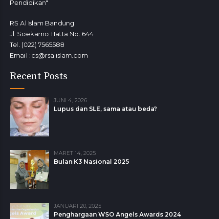
Pendidikan"
RS Al Islam Bandung
Jl. Soekarno Hatta No. 644
Tel. (022) 7565588
Email : cs@rsalislam.com
Recent Posts
JUNI 4, 2026
Lupus dan SLE, sama atau beda?
MARET 14, 2025
Bulan K3 Nasional 2025
JANUARI 20, 2025
Penghargaan WSO Angels Awards 2024