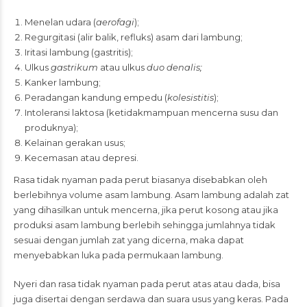
Menelan udara (
aerofagi
);
Regurgitasi (alir balik, refluks) asam dari lambung;
Iritasi lambung (gastritis);
Ulkus
gastrikum
atau ulkus
duo
denalis;
Kanker lambung;
Peradangan kandung empedu (
kolesistitis
);
Intoleransi laktosa (ketidakmampuan mencerna susu dan
produknya);
Kelainan gerakan usus;
Kecemasan atau depresi.
Rasa tidak nyaman pada perut biasanya disebabkan oleh
berlebihnya volume asam lambung. Asam lambung adalah zat
yang dihasilkan untuk mencerna, jika perut kosong atau jika
produksi asam lambung berlebih sehingga jumlahnya tidak
sesuai dengan jumlah zat yang dicerna, maka dapat
menyebabkan luka pada permukaan lambung.
Nyeri dan rasa tidak nyaman pada perut atas atau dada, bisa
juga disertai dengan serdawa dan suara usus yang keras. Pada