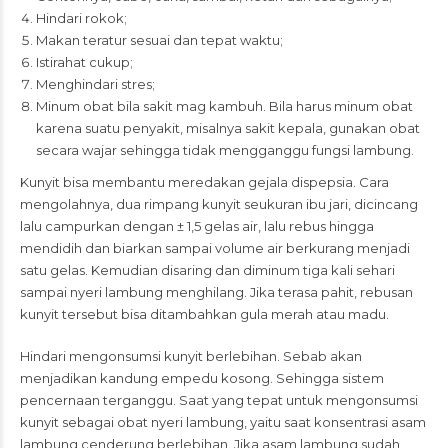
Hindari rokok;
Makan teratur sesuai dan tepat waktu;
Istirahat cukup;
Menghindari stres;
Minum obat bila sakit mag kambuh. Bila harus minum obat
karena suatu penyakit, misalnya sakit kepala, gunakan obat
secara wajar sehingga tidak mengganggu fungsi lambung.
Kunyit bisa membantu meredakan gejala dispepsia. Cara
mengolahnya, dua rimpang kunyit seukuran ibu jari, dicincang
lalu campurkan dengan ± 1,5 gelas air, lalu rebus hingga
mendidih dan biarkan sampai volume air berkurang menjadi
satu gelas. Kemudian disaring dan diminum tiga kali sehari
sampai nyeri lambung menghilang. Jika terasa pahit, rebusan
kunyit tersebut bisa ditambahkan gula merah atau madu.
Hindari mengonsumsi kunyit berlebihan. Sebab akan
menjadikan kandung empedu kosong. Sehingga sistem
pencernaan terganggu. Saat yang tepat untuk mengonsumsi
kunyit sebagai obat nyeri lambung, yaitu saat konsentrasi asam
lambung cenderung berlebihan. Jika asam lambung sudah