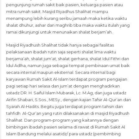
pengunjung rumah sakit baik pasien, keluarga pasien atau
mitra rumah sakit. Masjid Riyadhus Shalihat mampu
menampung lebih kurang seribu jamaah maka ketika waktu
shalat dhuhur, ashar dan maghrib tiba maka waktu itulah yang
ramai dikunjungi untuk menunaikan shalat berjam’ah.
Masjid Riyadhush Shalihat tidak hanya sebagai fasilitas
pelaksanaan ibadah rutin saja seperti shalat lima waktu
berjama’ah, shalat jum’at, shalat gerhana, shalat Idul Fithri dan
Idul Adlha, namun juga sebagai tempat pembinaan umat baik
secara internal maupun eksternal. Secara internal bagi
karyawan Rumah Sakit Al-Islam terdapat program pengajian
pagi setiap hari selasa dan jum’at dengan menghadirkan
ustadz DR. H. Saiful Islam Mubarak, Lc. M.Ag, dan juga ustadz
Arifin Shabari, S.Sos., MESy., dengan kajian Tafsir Al-Qur’an dan
Syarah Al-Hadits. Begitu juga terdapat program tahsin dan
tahfidh Al-Qur’an yang rutin dilaksanakan di masjid Riyadhush
Shalihat. Dan program-program yang kaitannya dengan
bimbingan ibadah pasien selama di rawat di Rumah Sakit Al
Islam Bandung melalui asatidz/ para ustadz (pembimbing