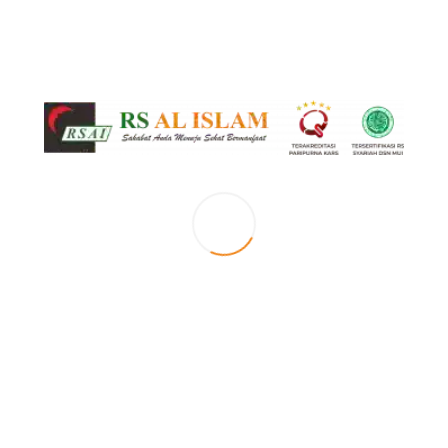
am
Tak Berkategori
0
 tubuh. Dalam hal ini organ saluran pernafasan yang bereaksi terhadap iritasi di 
maksud dengan bersin adalah keluarnya udara melalui hidung dan mulut yang terja
, hembusan udara yang keluar melalui batuk dan bersin dapat mencapai kecepatan 
utir-butir air yang terhembus pada saat kita batuk ataupun bersin. Dalam satukal
ndung kuman penyebab beberapa penyakit infeksi dengan ukuran bervariasi, antara 
ama infeksi pernafasan.