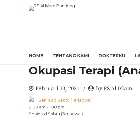
HOME
TENTANG KAMI
DOKTERKU
L
Okupasi Terapi (An
Februari 13, 2021
by RS Al Islam
Senin s.d Sabtu (Terjadwal)
8:00 am
-
1:00 pm
Senin s.d Sabtu (Terjadwal)