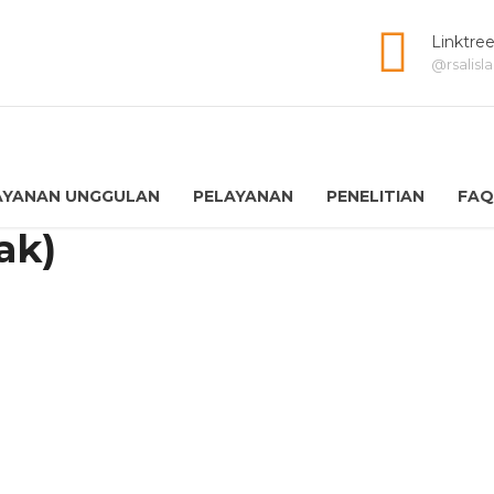
Linktre
@rsalis
AYANAN UNGGULAN
PELAYANAN
PENELITIAN
FAQ
ak)