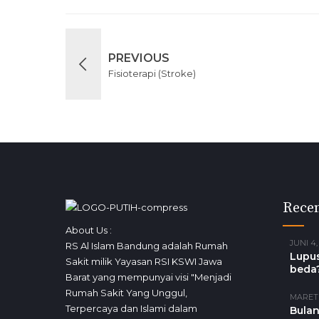
PREVIOUS
Fisioterapi (Stroke)
Recen
About Us :
JUNI 4,
RS Al Islam Bandung adalah Rumah
Lupus
Sakit milik Yayasan RSI KSWI Jawa
beda
Barat yang mempunyai visi "Menjadi
Rumah Sakit Yang Unggul,
MARET 
Terpercaya dan Islami dalam
Bulan