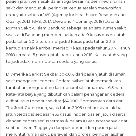
pasien jatuh termasuk dalam tiga besar insiden medis rumah
sakit dan menduduki peringkat kedua setelah
medication
error
yaitu sebesar 14%.(Agency for Healthcare Research and
Quality, 2013; NHS, 2017; Dewi and Noprianty, 2018) Data di
Rumah Sakit Al Islam Bandung sebagai salah satu rumah sakit
swasta di Bandung memperlihatkan ada 9 kasus pasien jatuh
pada tahun 2015, turun menjadi 3 kasus pada tahun 2016
kemudian naik kembali menjadi 7 kasus pada tahun 2017. Tahun
2018 tercatat 5 pasien jatuh pada tahun 2018. Kasus jatuh yang
terjadi tidak menimbulkan cedera yang serius.
Di Amerika Serikat Sekitar 30-50% dari pasien jatuh di rumah
sakit mengalami cedera. Cedera akibat jatuh memerlukan
tambahan pengobatan dan menambah lama rawat 6,3 hari.
Rata-rata biaya yang dibutuhkan dalam penanganan cedera
akibat jatuh tersebut sekitar $14.000. Berdasarkan data dari
The Joint Commision, sejak tahun 2009 sentinel even akibat
jatuh terdapat sebesar 465 kasus. Insiden pasien jatuh disertai
dengan cedera serius termasuk dalam 10 kasus terbanyak dari
sentinel even. Tingginya dampak dari insiden pasien jatuh
menuntut rumah sakit, perawat, dan profesi pemberi asuhan