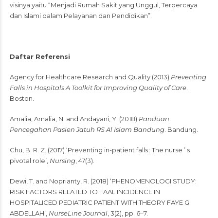
visinya yaitu “Menjadi Rumah Sakit yang Unggul, Terpercaya
dan Islami dalam Pelayanan dan Pendidikan”.
Daftar Referensi
Agency for Healthcare Research and Quality (2013)
Preventing
Falls in Hospitals A Toolkit for Improving Quality of Care
.
Boston.
Amalia, Amalia, N. and Andayani, Y. (2018)
Panduan
Pencegahan Pasien Jatuh RS Al Islam Bandung
. Bandung.
Chu, B. R. Z. (2017) ‘Preventing in-patient falls : The nurse ’ s
pivotal role’,
Nursing
, 47(3).
Dewi, T. and Noprianty, R. (2018) ‘PHENOMENOLOGI STUDY:
RISK FACTORS RELATED TO FAAL INCIDENCE IN
HOSPITALICED PEDIATRIC PATIENT WITH THEORY FAYE G.
ABDELLAH’,
NurseLine Journal
, 3(2), pp. 6–7.