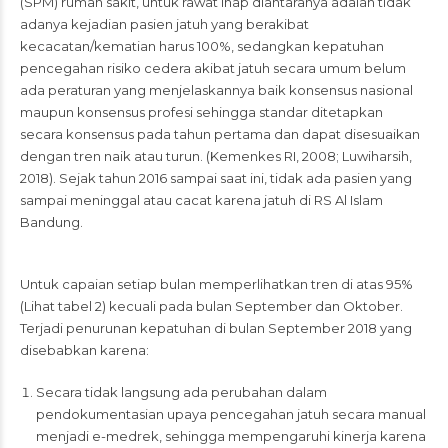
(SPM) rumah sakit, untuk rawat inap diantaranya adalah tidak
adanya kejadian pasien jatuh yang berakibat
kecacatan/kematian harus 100%, sedangkan kepatuhan
pencegahan risiko cedera akibat jatuh secara umum belum
ada peraturan yang menjelaskannya baik konsensus nasional
maupun konsensus profesi sehingga standar ditetapkan
secara konsensus pada tahun pertama dan dapat disesuaikan
dengan tren naik atau turun. (Kemenkes RI, 2008; Luwiharsih,
2018). Sejak tahun 2016 sampai saat ini, tidak ada pasien yang
sampai meninggal atau cacat karena jatuh di RS Al Islam
Bandung.
Untuk capaian setiap bulan memperlihatkan tren di atas 95%
(Lihat tabel 2) kecuali pada bulan September dan Oktober.
Terjadi penurunan kepatuhan di bulan September 2018 yang
disebabkan karena:
Secara tidak langsung ada perubahan dalam
pendokumentasian upaya pencegahan jatuh secara manual
menjadi e-medrek, sehingga mempengaruhi kinerja karena