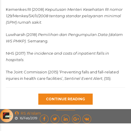
Kemenkes RI (2008)
Keputusan Menteri Kesehatan RI nomor
129/Menkes/SK/II/2008 tentang standar pelayanan minimal
(SPM) rumah sakit
.
Luwiharsih (2018)
Pemilihan dan Pengumpulan Data (dalam
WS PMKP)
. Semarang.
NHS (2017)
The incidence and costs of inpatient falls in
hospitals
.
The Joint Commission (2015) ‘Preventing falls and fall-related
injuries in health care facilities’,
Sentinel Event Alert
, (55).
CONTINUE READING
RS Al Islam
16/Feb/2019