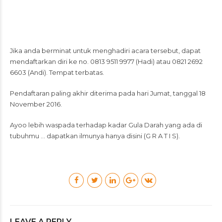
Jika anda berminat untuk menghadiri acara tersebut, dapat
mendaftarkan diri ke no. 0813 9511 9977 (Hadi) atau 0821 2692
6603 (Andi). Tempat terbatas.
Pendaftaran paling akhir diterima pada hari Jumat, tanggal 18
November 2016.
Ayoo lebih waspada terhadap kadar Gula Darah yang ada di
tubuhmu … dapatkan ilmunya hanya disini (G R A T I S).
LEAVE A REPLY