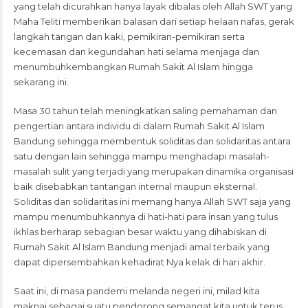
yang telah dicurahkan hanya layak dibalas oleh Allah SWT yang
Maha Teliti memberikan balasan dari setiap helaan nafas, gerak
langkah tangan dan kaki, pemikiran-pemikiran serta
kecemasan dan kegundahan hati selama menjaga dan
menumbuhkembangkan Rumah Sakit Al Islam hingga
sekarang ini.
Masa 30 tahun telah meningkatkan saling pemahaman dan
pengertian antara individu di dalam Rumah Sakit Al Islam
Bandung sehingga membentuk soliditas dan solidaritas antara
satu dengan lain sehingga mampu menghadapi masalah-
masalah sulit yang terjadi yang merupakan dinamika organisasi
baik disebabkan tantangan internal maupun eksternal.
Soliditas dan solidaritas ini memang hanya Allah SWT saja yang
mampu menumbuhkannya di hati-hati para insan yang tulus
ikhlas berharap sebagian besar waktu yang dihabiskan di
Rumah Sakit Al Islam Bandung menjadi amal terbaik yang
dapat dipersembahkan kehadirat Nya kelak di hari akhir.
Saat ini, di masa pandemi melanda negeri ini, milad kita
maknai sebagai suatu pendorong semangat kita untuk terus