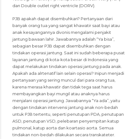
dan Double outlet right ventricle (DORV).
PJB apakah dapat disembuhkan? Pertanyaan dari
banyak orang tua yang sangat khawatir saat bayi atau
anak kesayangannya divonis mengalami penjakit
jantung bawaan lahir. Jawabannya adalah “Ya bisa”,
sebagian besar PJB dapat disembuhkan dengan
tindakan operasi jantung. Saat ini sudah beberapa pusat
layanan jantung di kota-kota besar di Indonesia yang
dapat melakukan tindakan operasi jantung pada anak.
Apakah ada alrtenatif lain selain operasi? Inipun menjadi
pertanyaan yang sering muncul dari para orang tua,
karena merasa khawatir dan tidak tega saat harus
membayangkan bayi mungil atau anaknya harus
menjalani operasi jantung. Jawabannya “Ya ada”, yaitu
dengan tindakan intervensi jantung anak non-bedah
untuk PJB tertentu, seperti penutupan PDA, penutupan
ASD, penutupan VSD, pelebaran penyempitan katup
pulmonal, katup aorta dan koartasio aorta. Semua
tindakan non-bedah dilakukan secara transkateter.