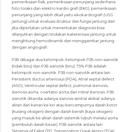
pemeriksaan fisik; pemeriksaan penunjang sederhana
foto toraks dan elektro kardio grafi (EKG); pemeriksaan
penunjang yang lebih ditail yaitu ekokardiografi (USG
jantung) untuk evaluasi struktur dan fungsi jantung dan
jika diperlukan untuk menentukan diagnosis bisa
dilanjutkan dengan tindakan kateterisasi jantung untuk
menghitung hemodinamik dan menggambar jantung
dengan angiografi.
PJB dibagai dua kelompok, kelompok PJB non-sianotik
(tidak biru) dan PJB sianotik (biru). 75% PJB adalah
kelompok non-sianotik. PJB non-sianotik antara lain:
Persistent ductus arteriosus (PDA), Atrial septal defect
(ASD), Ventricular septal defect, pulmonal stenosis,
stenosis aorta, coartatio aorta dan mitral stenosis. PJB
sianotik ditandai adanya sianosis sentral akibat adanya
aliran dari kanan ke kiri atau bercampurnya darah kotor
(kurang oksigen) dengan darah bersih (kaya oksigen)
yang masuk ke aliran darah sistemik tubuh melalui aorta
(pembuluh darah besar). PJB sianotik antara lain:
Tetralogi of Fallot (TF), Transposition Great Artery (TGA)