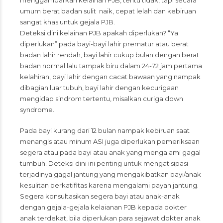
menggambarkan kelainan PJB, tentu tidak, tapi secara
umum berat badan sulit naik, cepat lelah dan kebiruan
sangat khas untuk gejala PJB.
Deteksi dini kelainan PJB apakah diperlukan? “Ya
diperlukan” pada bayi-bayi lahir prematur atau berat
badan lahir rendah, bayi lahir cukup bulan dengan berat
badan normal lalu tampak biru dalam 24-72 jam pertama
kelahiran, bayi lahir dengan cacat bawaan yang nampak
dibagian luar tubuh, bayi lahir dengan kecurigaan
mengidap sindrom tertentu, misalkan curiga down
syndrome.
Pada bayi kurang dari 12 bulan nampak kebiruan saat
menangis atau minum ASI juga diperlukan pemeriksaan
segera atau pada bayi atau anak yang mengalami gagal
tumbuh. Deteksi dini ini penting untuk mengatisipasi
terjadinya gagal jantung yang mengakibatkan bayi/anak
kesulitan berkatifitas karena mengalami payah jantung.
Segera konsultasikan segera bayi atau anak-anak
dengan gejala-gejala kelaianan PJB kepada dokter
anak terdekat, bila diperlukan para sejawat dokter anak