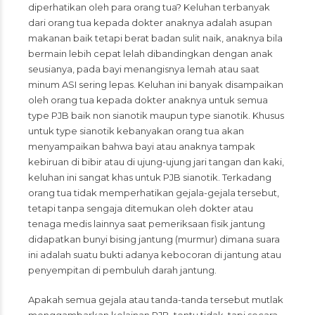
diperhatikan oleh para orang tua? Keluhan terbanyak
dari orang tua kepada dokter anaknya adalah asupan
makanan baik tetapi berat badan sulit naik, anaknya bila
bermain lebih cepat lelah dibandingkan dengan anak
seusianya, pada bayi menangisnya lemah atau saat
minum ASI sering lepas. Keluhan ini banyak disampaikan
oleh orang tua kepada dokter anaknya untuk semua
type PJB baik non sianotik maupun type sianotik. Khusus
untuk type sianotik kebanyakan orang tua akan
menyampaikan bahwa bayi atau anaknya tampak
kebiruan di bibir atau di ujung-ujung jari tangan dan kaki,
keluhan ini sangat khas untuk PJB sianotik. Terkadang
orang tua tidak memperhatikan gejala-gejala tersebut,
tetapi tanpa sengaja ditemukan oleh dokter atau
tenaga medis lainnya saat pemeriksaan fisik jantung
didapatkan bunyi bising jantung (murmur) dimana suara
ini adalah suatu bukti adanya kebocoran di jantung atau
penyempitan di pembuluh darah jantung.
Apakah semua gejala atau tanda-tanda tersebut mutlak