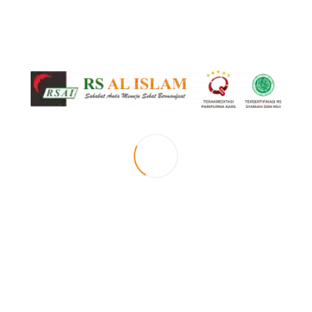
Bazar
MIlad RSAI
News
RS Al Islam
0
Bazzar Ramadhan RS Al Islam
Bandung
Dalam rangkaian Milad dan Syiar Islam RS Al Islam Bandung, panitia
mengadakan kegiatan Bazar Ramadhan yang akan berlangsung pada hari
Rabu dan Kamis, 30-31 Mei 2018.
.
Bagi yg berminat menyewa stand Bazar..silahkan menghubungi :
.
Hadi : 0813 9511 9977
.
Kiki : 0813 2071 3052