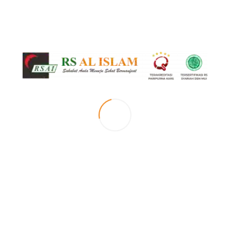
Blog
Health
RS Al Islam
2
Hepatitis
Hepatitis merupakan kondisi terjadinya peradangan pada hati yang
disebabkan oleh infeksi atau toksin, termasuk alkohol. Ada dua jenis
hepatitis, yakni akut dan kronik.
Hepatitis akut adalah penyakit infeksi akut dengan gejala utama yang
berhubungan erat dengan adanya nekrosis (matinya jaringan) pada jaringan
hati. Sedangkan hepatitis kronik adalah suatu sindrom klinis dan patologis
yang disebabkan oleh bermacam-macam etiologi yang ditandai oleh
berbagai tingkat peradangan dan nekrosis pada hati yang berlangsung
terus-menerus tanpa penyembuhan dalam waktu paling sedikit 6 bulan.