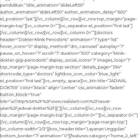
pendidikan.” title_animation=”slideLeft50″
author_animation=”slideLeft50″ author_animation_delay=”600″
el_position=”last”][/vc_column][/vc_row][vc_row top_margin=”page-
margin-top”][vc_column 0=””][vc_separator el_position=”first last”]
[/vc_column][/vc_row][vc_row][vc_column 0=””][doctors
header=”Dokter Klinik Periodonti” animation=”1″ type=”list”
hover_icons=”0″ display_method=”dm_carousel” autoplay=”1″
pause_on_hover=”1″ scroll=”1″ duration=”500″ category=”klinik-
dokter-gigi-periodonti” display_social_icons=”1″ images_loop=”1″
top_margin=”page-margin-top-section” details_page=”394″
shortcode_type=”doctors” lightbox_icon_color=”blue_light”
el_position=”first last”][vc_empty_space][vc_btn title=”JADWAL
DOKTER” color=”black” align=”center” css_animation=”fadeIn”
button_block=”true”
link=”url:http%3A%2F%2Fwww.rsalislam.com%2Frawat-
jalan%2Fjadwal-dokter%2F|||”][/vc_column][/vc_row][vc_row
top_margin=”page-margin-top”][vc_column 0=””][vc_separator 0=””]
[/vc_column][/vc_row][vc_row top_margin=”page-margin-top”]
[vc_column width=”2/3″][box_header title=”Layanan Unggulan”
bottom_border=”1″ animation=”0″][features category=”home_2_left”