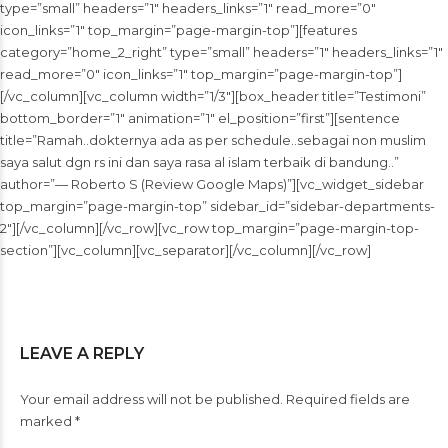
type=”small” headers=”1″ headers_links=”1″ read_more=”0″
icon_links=”1″ top_margin=”page-margin-top”][features
category=”home_2_right” type=”small” headers=”1″ headers_links=”1″
read_more=”0″ icon_links=”1″ top_margin=”page-margin-top”]
[/vc_column][vc_column width=”1/3″][box_header title=”Testimoni”
bottom_border=”1″ animation=”1″ el_position=”first”][sentence
title=”Ramah..dokternya ada as per schedule..sebagai non muslim
saya salut dgn rs ini dan saya rasa al islam terbaik di bandung..”
author=”— Roberto S (Review Google Maps)”][vc_widget_sidebar
top_margin=”page-margin-top” sidebar_id=”sidebar-departments-
2″][/vc_column][/vc_row][vc_row top_margin=”page-margin-top-
section”][vc_column][vc_separator][/vc_column][/vc_row]
LEAVE A REPLY
Your email address will not be published. Required fields are
marked *