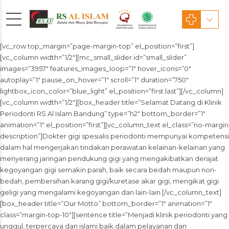
[vc_row top_margin=”page-margin-top” el_position=”first”]
[vc_column width=”1/2″][mc_small_slider id=”small_slider”
images=”3957″ features_images_loop=”1″ hover_icons=”0″
autoplay=”1″ pause_on_hover=”1″ scroll=”1″ duration=”750″
lightbox_icon_color=”blue_light” el_position=”first last”][/vc_column]
[vc_column width=”1/2″][box_header title=”Selamat Datang di Klinik
Periodonti RS Al Islam Bandung” type=”h2″ bottom_border=”1″
animation=”1″ el_position=”first”][vc_column_text el_class=”no-margin
description”]Dokter gigi spesialis periodonti mempunyai kompetensi
dalam hal mengerjakan tindakan perawatan kelainan-kelainan yang
menyerang jaringan pendukung gigi yang mengakibatkan derajat
kegoyangan gigi semakin parah, baik secara bedah maupun non-
bedah, pembersihan karang gigi/kuretase akar gigi, mengikat gigi
geligi yang mengalami kegoyangan dan lain-lain.[/vc_column_text]
[box_header title=”Our Motto” bottom_border=”1″ animation=”1″
class=”margin-top-10″][sentence title=”Menjadi klinik periodonti yang
unggul, terpercaya dan islami baik dalam pelayanan dan