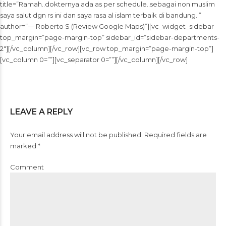
title=”Ramah..dokternya ada as per schedule..sebagai non muslim
saya salut dgn rs ini dan saya rasa al islam terbaik di bandung..”
author=”— Roberto S (Review Google Maps)”][vc_widget_sidebar
top_margin=”page-margin-top” sidebar_id=”sidebar-departments-
2″][/vc_column][/vc_row][vc_row top_margin=”page-margin-top”]
[vc_column 0=””][vc_separator 0=””][/vc_column][/vc_row]
LEAVE A REPLY
Your email address will not be published. Required fields are
marked *
Comment