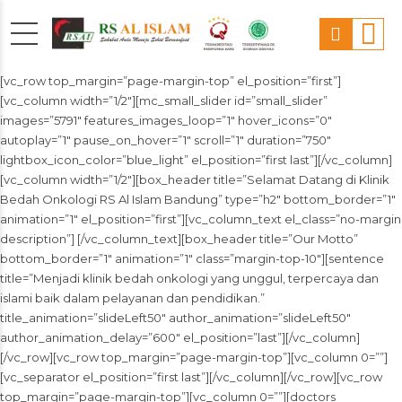
[vc_row top_margin=”page-margin-top” el_position=”first”]
[vc_column width=”1/2″][mc_small_slider id=”small_slider”
images=”5791″ features_images_loop=”1″ hover_icons=”0″
autoplay=”1″ pause_on_hover=”1″ scroll=”1″ duration=”750″
lightbox_icon_color=”blue_light” el_position=”first last”][/vc_column]
[vc_column width=”1/2″][box_header title=”Selamat Datang di Klinik
Bedah Onkologi RS Al Islam Bandung” type=”h2″ bottom_border=”1″
animation=”1″ el_position=”first”][vc_column_text el_class=”no-margin
description”] [/vc_column_text][box_header title=”Our Motto”
bottom_border=”1″ animation=”1″ class=”margin-top-10″][sentence
title=”Menjadi klinik bedah onkologi yang unggul, terpercaya dan
islami baik dalam pelayanan dan pendidikan.”
title_animation=”slideLeft50″ author_animation=”slideLeft50″
author_animation_delay=”600″ el_position=”last”][/vc_column]
[/vc_row][vc_row top_margin=”page-margin-top”][vc_column 0=””]
[vc_separator el_position=”first last”][/vc_column][/vc_row][vc_row
top_margin=”page-margin-top”][vc_column 0=””][doctors