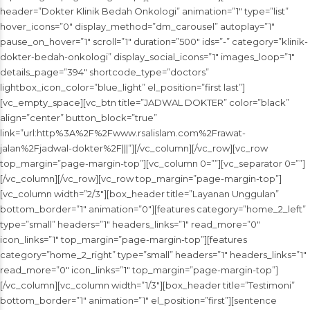
header=”Dokter Klinik Bedah Onkologi” animation=”1″ type=”list”
hover_icons=”0″ display_method=”dm_carousel” autoplay=”1″
pause_on_hover=”1″ scroll=”1″ duration=”500″ ids=”-” category=”klinik-
dokter-bedah-onkologi” display_social_icons=”1″ images_loop=”1″
details_page=”394″ shortcode_type=”doctors”
lightbox_icon_color=”blue_light” el_position=”first last”]
[vc_empty_space][vc_btn title=”JADWAL DOKTER” color=”black”
align=”center” button_block=”true”
link=”url:http%3A%2F%2Fwww.rsalislam.com%2Frawat-
jalan%2Fjadwal-dokter%2F|||”][/vc_column][/vc_row][vc_row
top_margin=”page-margin-top”][vc_column 0=””][vc_separator 0=””]
[/vc_column][/vc_row][vc_row top_margin=”page-margin-top”]
[vc_column width=”2/3″][box_header title=”Layanan Unggulan”
bottom_border=”1″ animation=”0″][features category=”home_2_left”
type=”small” headers=”1″ headers_links=”1″ read_more=”0″
icon_links=”1″ top_margin=”page-margin-top”][features
category=”home_2_right” type=”small” headers=”1″ headers_links=”1″
read_more=”0″ icon_links=”1″ top_margin=”page-margin-top”]
[/vc_column][vc_column width=”1/3″][box_header title=”Testimoni”
bottom_border=”1″ animation=”1″ el_position=”first”][sentence