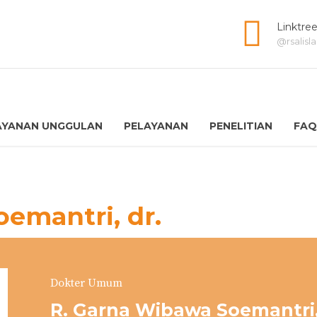
Linktre
@rsalis
AYANAN UNGGULAN
PELAYANAN
PENELITIAN
FAQ
emantri, dr.
Dokter Umum
R. Garna Wibawa Soemantri,