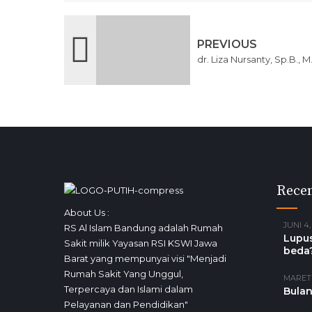
PREVIOUS
dr. Liza Nursanty, Sp.B., 
Recen
About Us :
JUNI 4,
RS Al Islam Bandung adalah Rumah
Lupus
Sakit milik Yayasan RSI KSWI Jawa
beda
Barat yang mempunyai visi "Menjadi
Rumah Sakit Yang Unggul,
MARET 
Terpercaya dan Islami dalam
Bulan
Pelayanan dan Pendidikan"