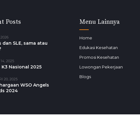
t Posts
Menu Lainnya
 2026
Home
 dan SLE, sama atau
Edukasi Kesehatan
?
Promosi Kesehatan
14, 2025
 K3 Nasional 2025
Lowongan Pekerjaan
Blogs
I 20, 2025
hargaan WSO Angels
ds 2024
Suara Sahabat untuk RSAI
Sampaikan masukan, saran, kritik dan
keluhan Anda untuk kami menjadi lebih
baik
ed.