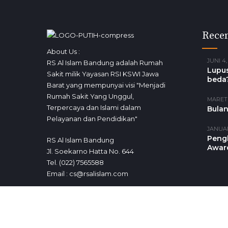
Recen
About Us :
JUNI 4,
RS Al Islam Bandung adalah Rumah
Lupus
Sakit milik Yayasan RSI KSWI Jawa
beda
Barat yang mempunyai visi "Menjadi
Rumah Sakit Yang Unggul,
MARET 
Terpercaya dan Islami dalam
Bulan
Pelayanan dan Pendidikan"
JANUAR
Peng
RS Al Islam Bandung
Awar
Jl. Soekarno Hatta No. 644
Tel. (022) 7565588
Email : cs@rsalislam.com
Jadwal Dokter
Info Jadwal Dokter Terbaru
Copyright by RS Al Islam Bandung 2021. All rights reserv