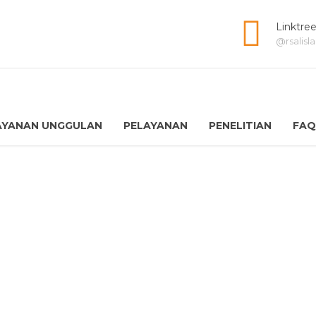
Linktre
@rsalis
AYANAN UNGGULAN
PELAYANAN
PENELITIAN
FAQ