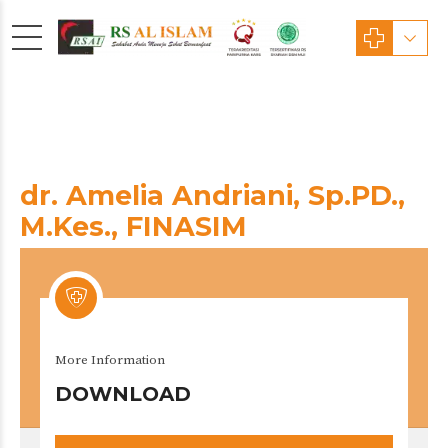
dr. Amelia Andriani, Sp.PD.,
M.Kes., FINASIM
Dokter Spesialis Penyakit Dalam
dr. Amelia Andriani, Sp.PD.,
More Information
M.Kes., FINASIM
DOWNLOAD